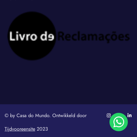
© by Casa do Mundo. Ontwikkeld door
Tijdvooreensite
2023