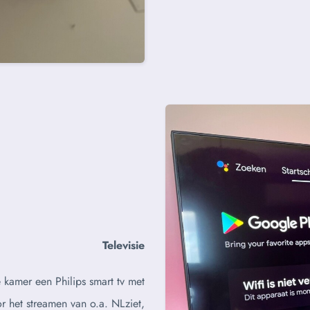
Televisie
 kamer een Philips smart tv met
 het streamen van o.a. NLziet,