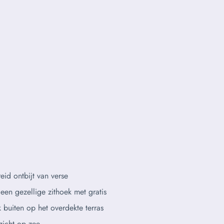
reid ontbijt van verse
 een gezellige zithoek met gratis
k buiten op het overdekte terras
zicht op zee.